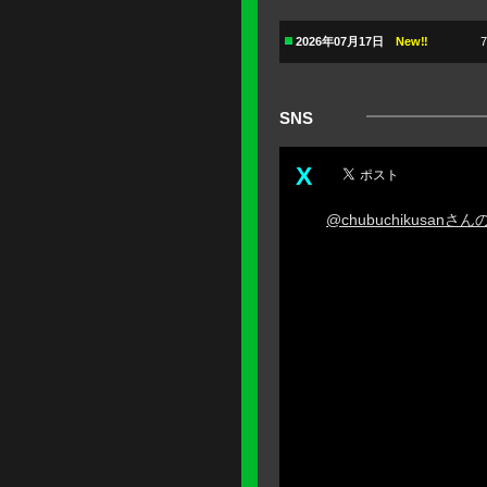
2026年07月17日
New‼
SNS
X
@chubuchikusanさ