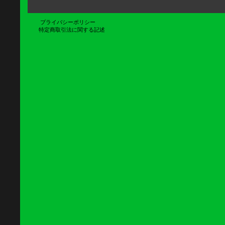
プライバシーポリシー
特定商取引法に関する記述