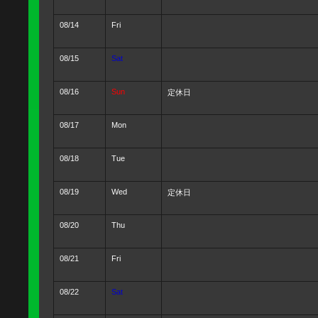
08/14
Fri
08/15
Sat
08/16
Sun
定休日
08/17
Mon
08/18
Tue
08/19
Wed
定休日
08/20
Thu
08/21
Fri
08/22
Sat